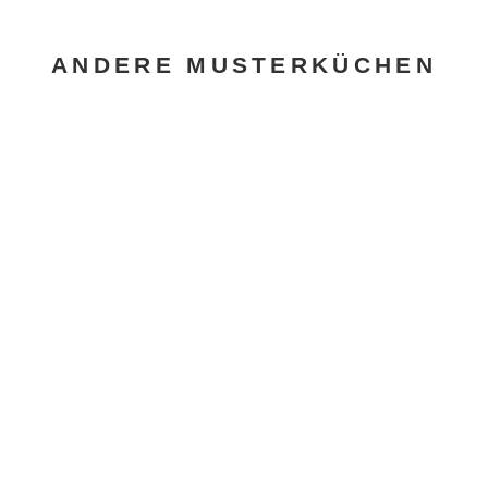
ANDERE MUSTERKÜCHEN
POGGENPOHL “EMERALD”
GAGGENAU
,
MUSTERKÜCHEN
,
POGGENPOHL
WEITERE INFOS...