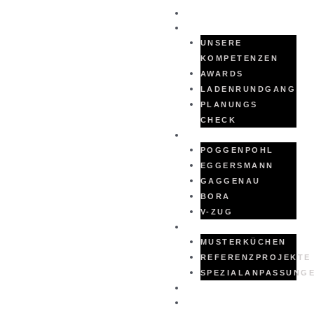
HOME
ÜBER UNS
UNSERE
KOMPETENZEN
AWARDS
LADENRUNDGANG
PLANUNGS
CHECK
UNSERE PARTNER
POGGENPOHL
EGGERSMANN
GAGGENAU
BORA
V-ZUG
KÜCHEN
MUSTERKÜCHEN
REFERENZPROJEKTE
SPEZIALANPASSUNG
KONTAKT
IMPRESSUM