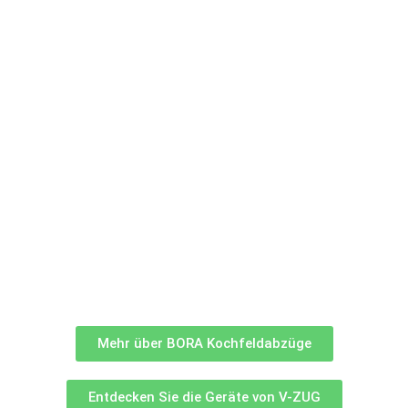
POGGENPOHL X V-ZUG
POGGENPOHL
,
REFERENZPROJEKTE
,
V-
ZUG
WEITERE INFOS...
Mehr über BORA Kochfeldabzüge
Entdecken Sie die Geräte von V-ZUG