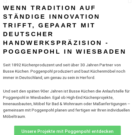
Wie Jorge Pensi die Küche schweben lies
WENN TRADITION AUF
STÄNDIGE INNOVATION
TRIFFT, GEPAART MIT
DEUTSCHER
HANDWERKSPRÄZISION -
POGGENPOHL IN WIESBADEN
Seit 1892 Küchenproduzent und seit über 30 Jahren Partner von
Busse Küchen. Poggenpohl produziert und baut Küchenmöbel noch
immer in Deutschland, um genau zu sein in Herford.
Und seit den späten 90er Jahren ist Busse Küchen die Anlaufstelle für
Poggenpohl in Wiesbaden. Egal ob High-End Küchenprojekte,
Innenausbauten, Möbel für Bad & Wohnraum oder Maßanfertigungen –
gemeinsam mit Poggenpohl planen und fertigen wir Ihren individuellen
Möbeltraum.
Unsere Projekte mit Poggenpohl entdecken