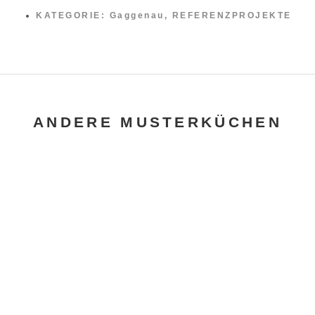
KATEGORIE:
Gaggenau
,
REFERENZPROJEKTE
ANDERE MUSTERKÜCHEN
POGGENPOHL “EMERALD”
GAGGENAU
,
MUSTERKÜCHEN
,