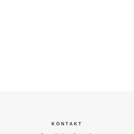
POGGENPOHL
,
REFERENZPROJEKTE
,
V-ZUG
WEITERE INFOS...
KONTAKT