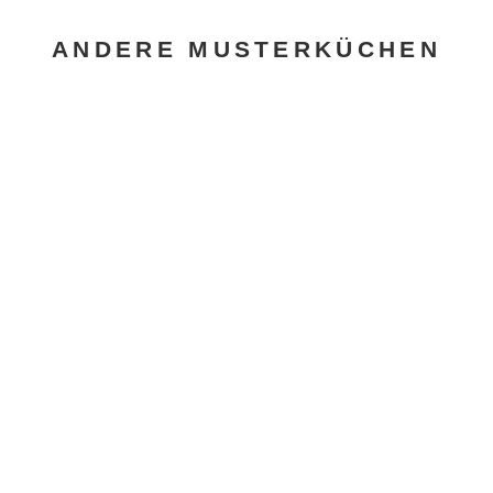
ANDERE MUSTERKÜCHEN
POGGENPOHL “EMERALD”
GAGGENAU
,
MUSTERKÜCHEN
,
POGGENPOHL
WEITERE INFOS...